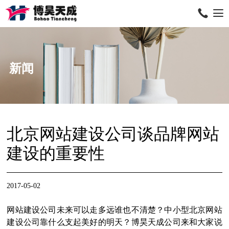
新闻
北京网站建设公司谈品牌网站
建设的重要性
2017-05-02
网站建设公司未来可以走多远谁也不清楚？中小型北京网站
建设公司靠什么支起美好的明天？博昊天成公司来和大家说