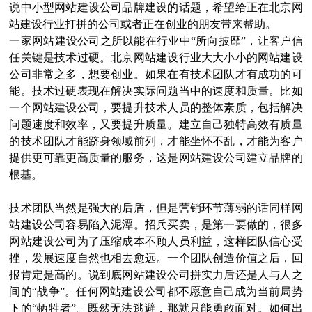
说中小型网站建设公司品牌建设的话题，希望给正在北京网
站建设行业打拼的公司或者正在创业的朋友带来帮助。
一家网站建设公司之所以能在行业中“所向披靡”，让客户信
任关键是技术过硬。北京网站建设行业大大小小的网站建设
公司非常之多，想要创业。如果在有技术团队才有成功的可
能。技术过硬表现在解决实际问题当中的速度和质量。比如
一个网站建设公司，要提升技术人员的整体素质，包括解决
问题速度和效率，又要提升质量。建立自己独特高效有质量
的技术团队才能跻身领域前列，才能坐怀不乱，才能为客户
提供更可靠更高质量的服务，这是网站建设公司建立品牌的
根基。
技术团队当然是强大的后盾，但是营销环节薄弱的话同样网
站建设公司容易陷入泥潭。招兵买卖，是第一要做的，很多
网站建设公司为了压缩成本不顾人员利益，这样团队信心受
挫，发展速度自然也相去愈远。一个团队创造价值之后，回
报肯定是高的。说到底网站建设公司拼实力后还是人与人之
间的“战争”。任何网站建设公司都不愿意自己成为当前局势
下的“牺牲者”。既然无法逃避，那就只能勇敢面对。如何出