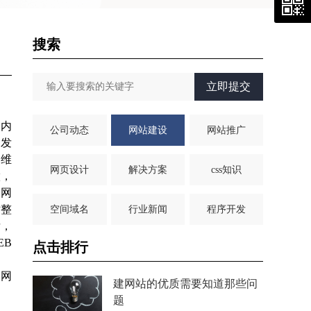
搜索
立即提交
国内
公司动态
网站建设
网站推广
和发
、维
网页设计
解决方案
css知识
做，
。网
站整
空间域名
行业新闻
程序开发
后，
EB
点击排行
、网
建网站的优质需要知道那些问
题