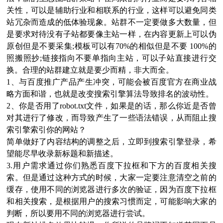
关性，可以是辅助行业和相联系的行业，这样可以避免同类
站冗杂而造成的低体验现象。站群不一定要做多大数量，但
是要求对待没有子站都要像主站一样，在内容更新上可以伪
原创但是不要采集;模板可以有70%的相似但是不要 100%的
照搬照抄;链接指向不要单指向主站，可以子站直接进行交
换。合理的站群建立就是要少而精，非大而全。
1、与百度推广产品产生冲突，可能会被百度官方在商业战
略方面和谐，也就是改变搜索引擎算法导致排名的波动性。
2、你是否用了robot.txt文件，如果是的话，那么你近是否曾
对其进行了修改，而导致产生了一些语法错误，从而阻止搜
索引擎索引你的网站？
简单做好了内容结构的调整之后，立即到搜索引擎登录，希
望能尽早收录新标题和新描述。
3.用户需求通过你们熟悉百度下拉框和下方的百度相关搜
索。但是通过这种方式的时候，大家一定要注意清空之前的
缓存，使用不同的浏览器进行多次的验证，因为百度下拉框
和相关搜索，是根据用户的搜索习惯而定，可能影响大家的
判断，所以要用不同的浏览器进行尝试。